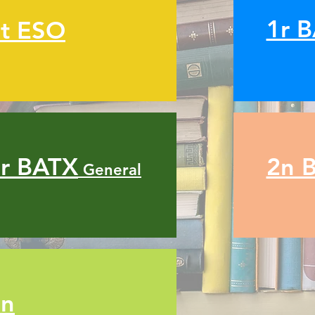
1r 
t ESO
r BATX
2n 
General
2n